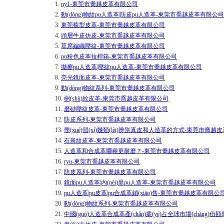
1.
ny1-東莞市喬越皮革有限公司
2.
動(dòng)物紋pu人造革|防皮pu人造革-東莞市喬越皮革有限公司
3.
東莞棱型皮革-東莞市喬越皮革有限公司
4.
頭層牛皮仿皮-東莞市喬越皮革有限公司
5.
草席編織壓紋-東莞市喬越皮革有限公司
6.
pu粉色皮革拉桿箱-東莞市喬越皮革有限公司
7.
拋擦pu人造革|壓紋pu人造革-東莞市喬越皮革有限公司
8.
亮光鏡面皮革-東莞市喬越皮革有限公司
9.
動(dòng)物紋系列-東莞市喬越皮革有限公司
10.
樹(shù)紋皮革-東莞市喬越皮革有限公司
11.
磨砂壓紋皮革-東莞市喬越皮革有限公司
12.
防皮系列-東莞市喬越皮革有限公司
13.
學(xué)習(xí)幾類(lèi)辨別真皮和人造革的方式-東莞市喬
14.
石斑紋皮革-東莞市喬越皮革有限公司
15.
人造革和合成革哪種更耐磨？-東莞市喬越皮革有限公司
16.
ryu-東莞市喬越皮革有限公司
17.
防皮系列-東莞市喬越皮革有限公司
18.
鏡面pu人造革|內(nèi)里pu人造革-東莞市喬越皮革有限公司
19.
pu人造革|pu皮革|pu合成革銷(xiāo)售-東莞市喬越皮革有限公
20.
動(dòng)物紋系列-東莞市喬越皮革有限公司
21.
中國(guó)人造革合成革產(chǎn)業(yè)占全球市場(chǎng