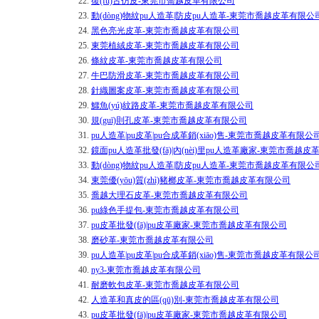
22.
復(fù)古仿皮-東莞市喬越皮革有限公司
23.
動(dòng)物紋pu人造革|防皮pu人造革-東莞市喬越皮革有限公
24.
黑色亮光皮革-東莞市喬越皮革有限公司
25.
東莞植絨皮革-東莞市喬越皮革有限公司
26.
條紋皮革-東莞市喬越皮革有限公司
27.
牛巴防滑皮革-東莞市喬越皮革有限公司
28.
針織圖案皮革-東莞市喬越皮革有限公司
29.
鱷魚(yú)紋路皮革-東莞市喬越皮革有限公司
30.
規(guī)則孔皮革-東莞市喬越皮革有限公司
31.
pu人造革|pu皮革|pu合成革銷(xiāo)售-東莞市喬越皮革有限公
32.
鏡面pu人造革批發(fā)|內(nèi)里pu人造革廠家-東莞市喬越
33.
動(dòng)物紋pu人造革|防皮pu人造革-東莞市喬越皮革有限公
34.
東莞優(yōu)質(zhì)豬榔皮革-東莞市喬越皮革有限公司
35.
喬越大理石皮革-東莞市喬越皮革有限公司
36.
pu綠色手提包-東莞市喬越皮革有限公司
37.
pu皮革批發(fā)|pu皮革廠家-東莞市喬越皮革有限公司
38.
磨砂革-東莞市喬越皮革有限公司
39.
pu人造革|pu皮革|pu合成革銷(xiāo)售-東莞市喬越皮革有限公
40.
ny3-東莞市喬越皮革有限公司
41.
耐磨軟包皮革-東莞市喬越皮革有限公司
42.
人造革和真皮的區(qū)別-東莞市喬越皮革有限公司
43.
pu皮革批發(fā)|pu皮革廠家-東莞市喬越皮革有限公司