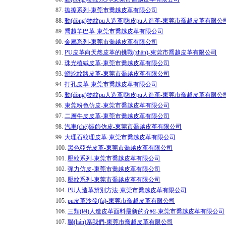
87.
拋擦系列-東莞市喬越皮革有限公司
88.
動(dòng)物紋pu人造革|防皮pu人造革-東莞市喬越皮革有限公
89.
喬越羊巴革-東莞市喬越皮革有限公司
90.
金屬系列-東莞市喬越皮革有限公司
91.
PU皮革向天然皮革的挑戰(zhàn)-東莞市喬越皮革有限公司
92.
珠光植絨皮革-東莞市喬越皮革有限公司
93.
蟒蛇紋路皮革-東莞市喬越皮革有限公司
94.
打孔皮革-東莞市喬越皮革有限公司
95.
動(dòng)物紋pu人造革|防皮pu人造革-東莞市喬越皮革有限公
96.
東莞粉色仿皮-東莞市喬越皮革有限公司
97.
二層牛皮皮革-東莞市喬越皮革有限公司
98.
汽車(chē)裝飾仿皮-東莞市喬越皮革有限公司
99.
大理石紋理皮革-東莞市喬越皮革有限公司
100.
黑色亞光皮革-東莞市喬越皮革有限公司
101.
壓紋系列-東莞市喬越皮革有限公司
102.
彈力仿皮-東莞市喬越皮革有限公司
103.
壓紋系列-東莞市喬越皮革有限公司
104.
PU人造革辨別方法-東莞市喬越皮革有限公司
105.
pu皮革沙發(fā)-東莞市喬越皮革有限公司
106.
三類(lèi)人造皮革面料最新的介紹-東莞市喬越皮革有限公司
107.
聯(lián)系我們-東莞市喬越皮革有限公司