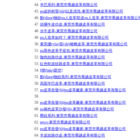
44.
羊巴系列-東莞市喬越皮革有限公司
45.
pu皮的材質(zhì)以及清洗-東莞市喬越皮革有限公司
46.
動(dòng)物紋pu人造革|防皮pu人造革-東莞市喬越皮革有限公
47.
頭層牛皮仿皮-東莞市喬越皮革有限公司
48.
水牛皮革-東莞市喬越皮革有限公司
49.
pu人造革如何？-東莞市喬越皮革有限公司
50.
東莞優(yōu)質(zhì)豬榔皮革-東莞市喬越皮革有限公司
51.
pu黑色皮革手提包-東莞市喬越皮革有限公司
52.
咖色紋路仿皮-東莞市喬越皮革有限公司
53.
紅色蛇皮紋路皮革-東莞市喬越皮革有限公司
54.
[標(biāo)題空]
55.
動(dòng)物紋系列-東莞市喬越皮革有限公司
56.
高固羊巴皮革-東莞市喬越皮革有限公司
57.
pu皮革批發(fā)|pu皮革廠家-東莞市喬越皮革有限公司
58.
59.
pu皮革批發(fā)|pu皮革廠家-東莞市喬越皮革有限公司
60.
pu褐色皮革沙發(fā)-東莞市喬越皮革有限公司
61.
壓紋系列-東莞市喬越皮革有限公司
62.
news-東莞市喬越皮革有限公司
63.
pu皮革批發(fā)|pu皮革廠家-東莞市喬越皮革有限公司
64.
羊皮紋路仿皮-東莞市喬越皮革有限公司