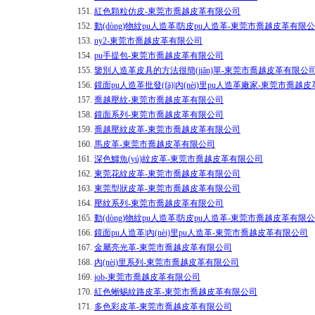
151.
紅色顆粒仿皮-東莞市喬越皮革有限公司
152.
動(dòng)物紋pu人造革|防皮pu人造革-東莞市喬越皮革有限
153.
ny2-東莞市喬越皮革有限公司
154.
pu手提包-東莞市喬越皮革有限公司
155.
鑒別人造革皮具的方法很簡(jiǎn)單-東莞市喬越皮革有限公
156.
鏡面pu人造革批發(fā)|內(nèi)里pu人造革廠家-東莞市喬越
157.
喬越壓紋-東莞市喬越皮革有限公司
158.
鏡面系列-東莞市喬越皮革有限公司
159.
喬越壓紋皮革-東莞市喬越皮革有限公司
160.
馬皮革-東莞市喬越皮革有限公司
161.
深色鱷魚(yú)紋皮革-東莞市喬越皮革有限公司
162.
東莞花紋皮革-東莞市喬越皮革有限公司
163.
東莞型狀皮革-東莞市喬越皮革有限公司
164.
壓紋系列-東莞市喬越皮革有限公司
165.
動(dòng)物紋pu人造革|防皮pu人造革-東莞市喬越皮革有限
166.
鏡面pu人造革|內(nèi)里pu人造革-東莞市喬越皮革有限公司
167.
金屬亮光革-東莞市喬越皮革有限公司
168.
內(nèi)里系列-東莞市喬越皮革有限公司
169.
job-東莞市喬越皮革有限公司
170.
紅色蜥蜴紋路皮革-東莞市喬越皮革有限公司
171.
多色彩皮革-東莞市喬越皮革有限公司