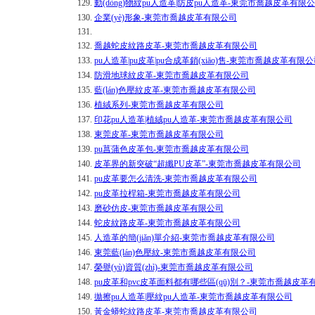
129.
動(dòng)物紋pu人造革|防皮pu人造革-東莞市喬越皮革有限
130.
企業(yè)形象-東莞市喬越皮革有限公司
131.
132.
喬越蛇皮紋路皮革-東莞市喬越皮革有限公司
133.
pu人造革|pu皮革|pu合成革銷(xiāo)售-東莞市喬越皮革有限
134.
防滑地球紋皮革-東莞市喬越皮革有限公司
135.
藍(lán)色壓紋皮革-東莞市喬越皮革有限公司
136.
植絨系列-東莞市喬越皮革有限公司
137.
印花pu人造革|植絨pu人造革-東莞市喬越皮革有限公司
138.
東莞皮革-東莞市喬越皮革有限公司
139.
pu菖蒲色皮革包-東莞市喬越皮革有限公司
140.
皮革界的新突破“超纖PU皮革”-東莞市喬越皮革有限公司
141.
pu皮革要怎么清洗-東莞市喬越皮革有限公司
142.
pu皮革拉桿箱-東莞市喬越皮革有限公司
143.
磨砂仿皮-東莞市喬越皮革有限公司
144.
蛇皮紋路皮革-東莞市喬越皮革有限公司
145.
人造革的簡(jiǎn)單介紹-東莞市喬越皮革有限公司
146.
東莞藍(lán)色壓紋-東莞市喬越皮革有限公司
147.
榮譽(yù)資質(zhì)-東莞市喬越皮革有限公司
148.
pu皮革和pvc皮革面料都有哪些區(qū)別？-東莞市喬越皮
149.
拋擦pu人造革|壓紋pu人造革-東莞市喬越皮革有限公司
150.
黃金蟒蛇紋路皮革-東莞市喬越皮革有限公司