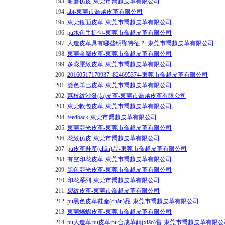
193.
耐磨仿皮-東莞市喬越皮革有限公司
194.
abt-東莞市喬越皮革有限公司
195.
東莞鏡面皮革-東莞市喬越皮革有限公司
196.
pu水色手提包-東莞市喬越皮革有限公司
197.
人造皮革具有哪些明顯特征？-東莞市喬越皮革有限公司
198.
東莞金屬皮革-東莞市喬越皮革有限公司
199.
多彩壓紋皮革-東莞市喬越皮革有限公司
200.
20160517170937_824695374-東莞市喬越皮革有限公司
201.
雙色羊巴皮革-東莞市喬越皮革有限公司
202.
荔枝紋沙發(fā)皮革-東莞市喬越皮革有限公司
203.
東莞軟包皮革-東莞市喬越皮革有限公司
204.
feedback-東莞市喬越皮革有限公司
205.
東莞亞光皮革-東莞市喬越皮革有限公司
206.
花紋仿皮-東莞市喬越皮革有限公司
207.
pu皮革鞋產(chǎn)品-東莞市喬越皮革有限公司
208.
有空印花皮革-東莞市喬越皮革有限公司
209.
黑色亞光皮革-東莞市喬越皮革有限公司
210.
印花系列-東莞市喬越皮革有限公司
211.
裂紋皮革-東莞市喬越皮革有限公司
212.
pu黑色皮革鞋產(chǎn)品-東莞市喬越皮革有限公司
213.
東莞蜥蜴皮革-東莞市喬越皮革有限公司
214.
pu人造革|pu皮革|pu合成革銷(xiāo)售-東莞市喬越皮革有限